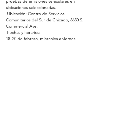
pruebas de emisiones vehiculares en 
ubicaciones seleccionadas.
 Ubicación: Centro de Servicios 
Comunitarios del Sur de Chicago, 8650 S. 
Commercial Ave.
 Fechas y horarios:
18–20 de febrero, miércoles a viernes | 
10:00 a. m. – 4:00 p. m.
21 de febrero, sábado | 8:00 a. m. – 2:00 p. 
m.
23–27 de febrero, lunes a viernes | 10:00 a. 
m. – 4:00 p. m.
 Quién puede realizar la prueba:
Su vehículo debe tener un aviso de prueba 
o una renovación de registro que indique 
que se requiere una prueba de emisiones.
Verifique su elegibilidad aquí: 
https://www.ilairteam.com/vehicle-eligibility-
check-tool
 Calendario completo y ubicaciones de las 
MTU: 
https://www.ilairteam.com/mobile-
testing-units