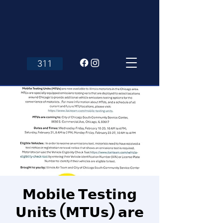
311
𝗠𝗼𝗯𝗶𝗹𝗲 𝗧𝗲𝘀𝘁𝗶𝗻𝗴
𝗨𝗻𝗶𝘁𝘀 (𝗠𝗧𝗨𝘀) 𝗮𝗿𝗲