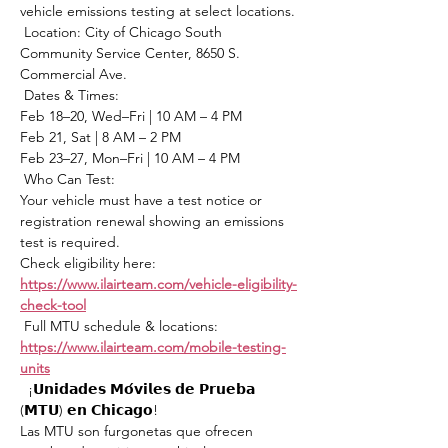
vehicle emissions testing at select locations.
 Location: City of Chicago South 
Community Service Center, 8650 S. 
Commercial Ave.
 Dates & Times:
Feb 18–20, Wed–Fri | 10 AM – 4 PM
Feb 21, Sat | 8 AM – 2 PM
Feb 23–27, Mon–Fri | 10 AM – 4 PM
 Who Can Test:
Your vehicle must have a test notice or 
registration renewal showing an emissions 
test is required.
Check eligibility here: 
https://www.ilairteam.com/vehicle-eligibility-
check-tool
 Full MTU schedule & locations: 
https://www.ilairteam.com/mobile-testing-
units
  ¡𝗨𝗻𝗶𝗱𝗮𝗱𝗲𝘀 𝗠𝗼́𝘃𝗶𝗹𝗲𝘀 𝗱𝗲 𝗣𝗿𝘂𝗲𝗯𝗮 
(𝗠𝗧𝗨) 𝗲𝗻 𝗖𝗵𝗶𝗰𝗮𝗴𝗼!
Las MTU son furgonetas que ofrecen 