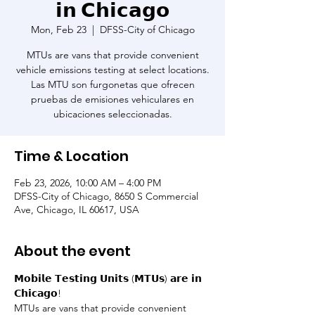
𝗶𝗻 𝗖𝗵𝗶𝗰𝗮𝗴𝗼
Mon, Feb 23
  |  
DFSS-City of Chicago
MTUs are vans that provide convenient
vehicle emissions testing at select locations.
Las MTU son furgonetas que ofrecen
pruebas de emisiones vehiculares en
ubicaciones seleccionadas.
Time & Location
Feb 23, 2026, 10:00 AM – 4:00 PM
DFSS-City of Chicago, 8650 S Commercial
Ave, Chicago, IL 60617, USA
About the event
𝗠𝗼𝗯𝗶𝗹𝗲 𝗧𝗲𝘀𝘁𝗶𝗻𝗴 𝗨𝗻𝗶𝘁𝘀 (𝗠𝗧𝗨𝘀) 𝗮𝗿𝗲 𝗶𝗻 
𝗖𝗵𝗶𝗰𝗮𝗴𝗼!
MTUs are vans that provide convenient 